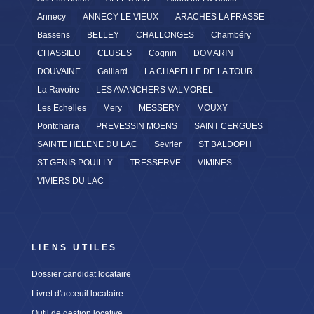
Annecy
ANNECY LE VIEUX
ARACHES LA FRASSE
Bassens
BELLEY
CHALLONGES
Chambéry
CHASSIEU
CLUSES
Cognin
DOMARIN
DOUVAINE
Gaillard
LA CHAPELLE DE LA TOUR
La Ravoire
LES AVANCHERS VALMOREL
Les Echelles
Mery
MESSERY
MOUXY
Pontcharra
PREVESSIN MOENS
SAINT CERGUES
SAINTE HELENE DU LAC
Sevrier
ST BALDOPH
ST GENIS POUILLY
TRESSERVE
VIMINES
VIVIERS DU LAC
LIENS UTILES
Dossier candidat locataire
Livret d'acceuil locataire
Outil de gestion locative