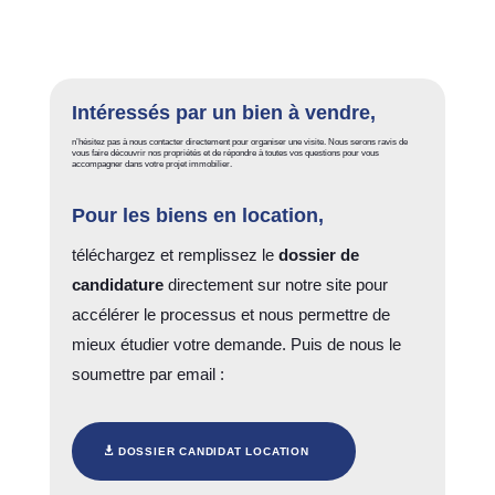
Intéressés par un bien à vendre,
n’hésitez pas à nous contacter directement pour organiser une visite. Nous serons ravis de
vous faire découvrir nos propriétés et de répondre à toutes vos questions pour vous
accompagner dans votre projet immobilier.
Pour les biens en
location
,
téléchargez et remplissez le
dossier de
candidature
directement sur notre site pour
accélérer le processus et nous permettre de
mieux étudier votre demande. Puis de nous le
soumettre par email :
DOSSIER CANDIDAT LOCATION