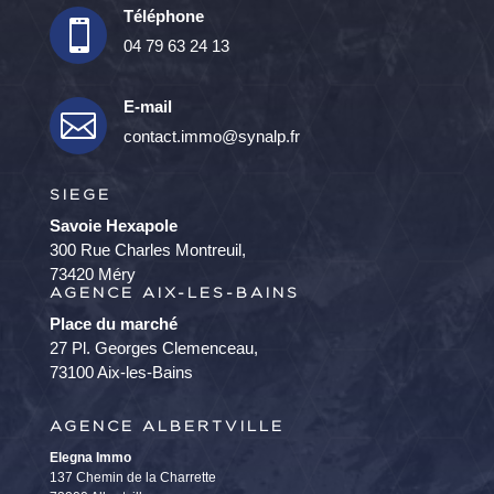
Téléphone

04 79 63 24 13
E-mail

contact.immo@synalp.fr
SIEGE
Savoie Hexapole
300 Rue Charles Montreuil,
73420 Méry
AGENCE AIX-LES-BAINS
Place du marché
27 Pl. Georges Clemenceau,
73100 Aix-les-Bains
AGENCE ALBERTVILLE
Elegna Immo
137 Chemin de la Charrette