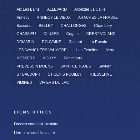
Aix Les Bains
ALLEVARD
Allonzier La Caille
Annecy
ANNECY LE VIEUX
ARACHES LA FRASSE
Bassens
BELLEY
CHALLONGES
Chambéry
CHASSIEU
CLUSES
Cognin
CREST VOLAND
DOMARIN
DOUVAINE
Gaillard
La Ravoire
LES AVANCHERS VALMOREL
Les Echelles
Mery
MESSERY
MOUXY
Pontcharra
PREVESSIN MOENS
SAINT CERGUES
Sevrier
ST BALDOPH
ST GENIS POUILLY
TRESSERVE
VIMINES
VIVIERS DU LAC
LIENS UTILES
Dossier candidat locataire
Livret d'acceuil locataire