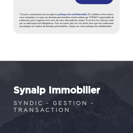
*J’ai pris connaissance et j’accepte la
politique de confidentialité
. En validant ce formulaire,
vous consentez à ce que vos données personnelles soient traitées par SYNALP responsable du
traitement, pour la gestion et le suivi de votre demande de contact. À ces fins les champs visés
par un astérisque sont obligatoires. Pour en savoir plus sur vos droits ainsi que nos traitements
et pratiques en matière de données personnelles, cliquez sur notre politique de confidentialité.
Synalp Immobilier
SYNDIC - GESTION -
TRANSACTION