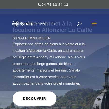
04 79 63 24 13
04 79 63 24 13
Bien à la vente et à la
location à Allonzier La Caille
SYNALP IMMOBILIER
Explorez nos offres de biens à la vente et à la
location à Allonzier-la-Caille, un cadre naturel
privilégié entre Annecy et Genève. Nous vous
proposons une large gamme de biens :
appartements, maisons et terrains. Synalp
Immobilier est à votre service pour vous
accompagner dans votre projet immobilier.
DÉCOUVRIR