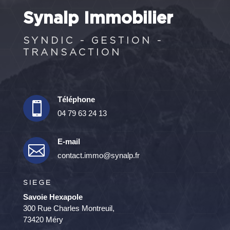
Synalp Immobilier
SYNDIC - GESTION -
TRANSACTION
Téléphone

04 79 63 24 13
E-mail

contact.immo@synalp.fr
SIEGE
Savoie Hexapole
300 Rue Charles Montreuil,
73420 Méry