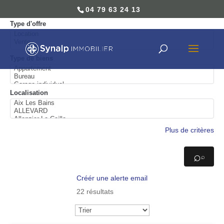
04 79 63 24 13
04 79 63 24 13
Type d'offre
Type de biens
Localisation
Plus de critères
⌕
Créér une alerte email
22 résultats