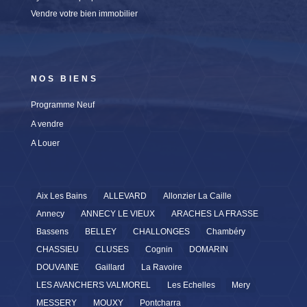
Vendre votre bien immobilier
NOS BIENS
Programme Neuf
A vendre
A Louer
Aix Les Bains
ALLEVARD
Allonzier La Caille
Annecy
ANNECY LE VIEUX
ARACHES LA FRASSE
Bassens
BELLEY
CHALLONGES
Chambéry
CHASSIEU
CLUSES
Cognin
DOMARIN
DOUVAINE
Gaillard
La Ravoire
LES AVANCHERS VALMOREL
Les Echelles
Mery
MESSERY
MOUXY
Pontcharra