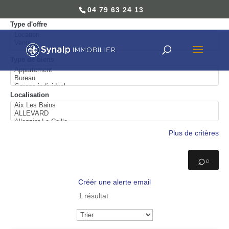
04 79 63 24 13
04 79 63 24 13
Type d'offre
Type de biens
Localisation
Plus de critères
⌕
Créér une alerte email
1 résultat