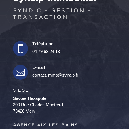
SYNDIC - GESTION -
TRANSACTION
Téléphone

04 79 63 24 13
E-mail

contact.immo@synalp.fr
SIEGE
Savoie Hexapole
300 Rue Charles Montreuil,
73420 Méry
AGENCE AIX-LES-BAINS