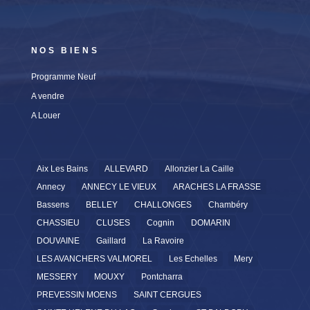
NOS BIENS
Programme Neuf
A vendre
A Louer
Aix Les Bains
ALLEVARD
Allonzier La Caille
Annecy
ANNECY LE VIEUX
ARACHES LA FRASSE
Bassens
BELLEY
CHALLONGES
Chambéry
CHASSIEU
CLUSES
Cognin
DOMARIN
DOUVAINE
Gaillard
La Ravoire
LES AVANCHERS VALMOREL
Les Echelles
Mery
MESSERY
MOUXY
Pontcharra
PREVESSIN MOENS
SAINT CERGUES