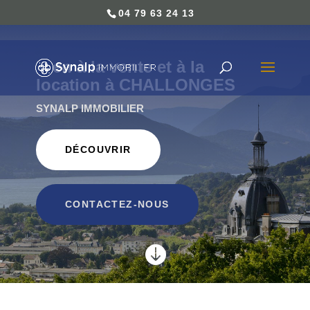
04 79 63 24 13
04 79 63 24 13
Bien à la vente et à la
location à CHALLONGES
SYNALP IMMOBILIER
DÉCOUVRIR
CONTACTEZ-NOUS
