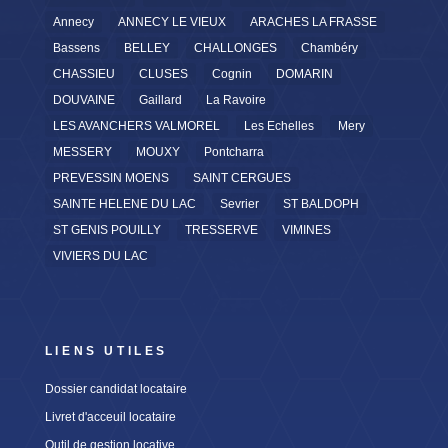
Annecy
ANNECY LE VIEUX
ARACHES LA FRASSE
Bassens
BELLEY
CHALLONGES
Chambéry
CHASSIEU
CLUSES
Cognin
DOMARIN
DOUVAINE
Gaillard
La Ravoire
LES AVANCHERS VALMOREL
Les Echelles
Mery
MESSERY
MOUXY
Pontcharra
PREVESSIN MOENS
SAINT CERGUES
SAINTE HELENE DU LAC
Sevrier
ST BALDOPH
ST GENIS POUILLY
TRESSERVE
VIMINES
VIVIERS DU LAC
LIENS UTILES
Dossier candidat locataire
Livret d'acceuil locataire
Outil de gestion locative