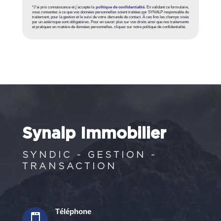
*J’ai pris connaissance et j’accepte la
politique de confidentialité
. En validant ce formulaire,
vous consentez à ce que vos données personnelles soient traitées par SYNALP responsable du
traitement, pour la gestion et le suivi de votre demande de contact. À ces fins les champs visés
par un astérisque sont obligatoires. Pour en savoir plus sur vos droits ainsi que nos traitements
et pratiques en matière de données personnelles, cliquez sur notre politique de confidentialité.
Synalp Immobilier
SYNDIC - GESTION -
TRANSACTION
Téléphone
