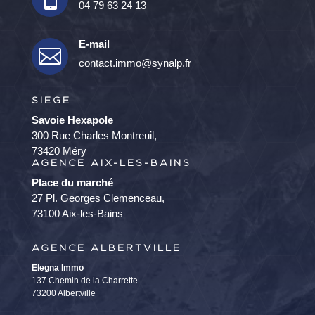
04 79 63 24 13
E-mail

contact.immo@synalp.fr
SIEGE
Savoie Hexapole
300 Rue Charles Montreuil,
73420 Méry
AGENCE AIX-LES-BAINS
Place du marché
27 Pl. Georges Clemenceau,
73100 Aix-les-Bains
AGENCE ALBERTVILLE
Elegna Immo
137 Chemin de la Charrette
73200 Albertville