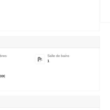
bres
Salle de bains
1
00€