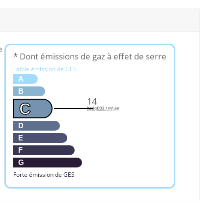
e
* Dont émissions de gaz à effet de serre
Faible émission de GES
A
B
14
C
KgéqCO2 / m².an
D
E
F
G
Forte émission de GES