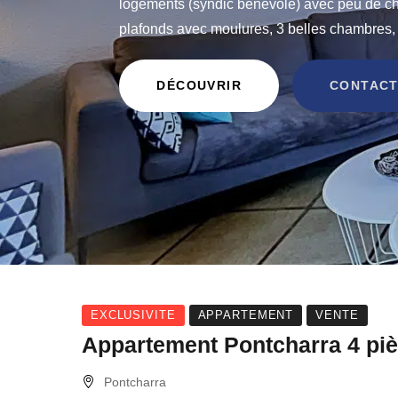
logements (syndic bénévole) avec peu de ch
plafonds avec moulures, 3 belles chambres, 
DÉCOUVRIR
CONTACT
EXCLUSIVITE
APPARTEMENT
VENTE
Appartement Pontcharra 4 piè
Pontcharra