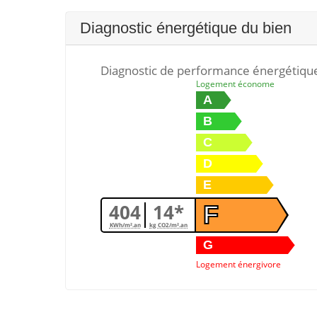
Diagnostic énergétique du bien
Diagnostic de performance énergétiqu
Logement économe
A
B
C
D
E
404
14*
F
KWh/m².an
kg CO2/m².an
G
Logement énergivore