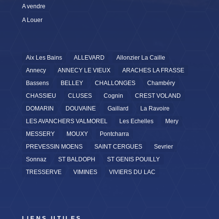
A vendre
A Louer
Aix Les Bains
ALLEVARD
Allonzier La Caille
Annecy
ANNECY LE VIEUX
ARACHES LA FRASSE
Bassens
BELLEY
CHALLONGES
Chambéry
CHASSIEU
CLUSES
Cognin
CREST VOLAND
DOMARIN
DOUVAINE
Gaillard
La Ravoire
LES AVANCHERS VALMOREL
Les Echelles
Mery
MESSERY
MOUXY
Pontcharra
PREVESSIN MOENS
SAINT CERGUES
Sevrier
Sonnaz
ST BALDOPH
ST GENIS POUILLY
TRESSERVE
VIMINES
VIVIERS DU LAC
LIENS UTILES