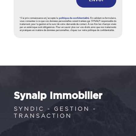
*J’ai pris connaissance et j’accepte la
politique de confidentialité
. En validant ce formulaire,
vous consentez à ce que vos données personnelles soient traitées par SYNALP responsable du
traitement, pour la gestion et le suivi de votre demande de contact. À ces fins les champs visés
par un astérisque sont obligatoires. Pour en savoir plus sur vos droits ainsi que nos traitements
et pratiques en matière de données personnelles, cliquez sur notre politique de confidentialité.
Synalp Immobilier
SYNDIC - GESTION -
TRANSACTION