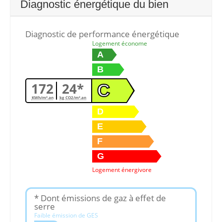
Diagnostic énergétique du bien
Diagnostic de performance énergétique
Logement économe
A
B
172
24*
C
KWh/m².an
kg CO2/m².an
D
E
F
G
Logement énergivore
* Dont émissions de gaz à effet de
serre
Faible émission de GES