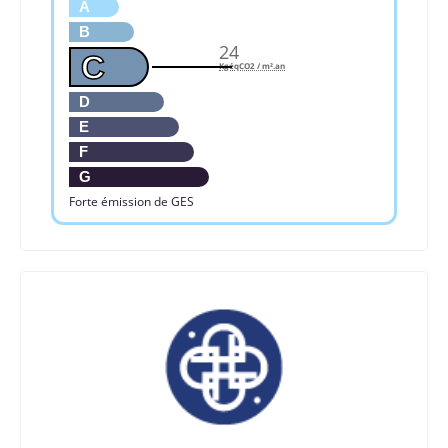
A
B
24
C
KgéqCO2 / m².an
D
E
F
G
Forte émission de GES