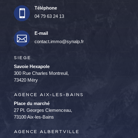
Téléphone

04 79 63 24 13
E-mail

contact.immo@synalp.fr
SIEGE
Savoie Hexapole
300 Rue Charles Montreuil,
73420 Méry
AGENCE AIX-LES-BAINS
Place du marché
27 Pl. Georges Clemenceau,
73100 Aix-les-Bains
AGENCE ALBERTVILLE