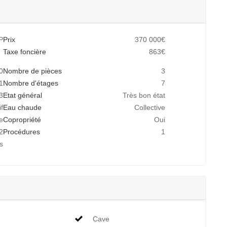
P
Prix
370 000€
Taxe foncière
863€
0
Nombre de pièces
3
1
Nombre d'étages
7
3
Etat général
Très bon état
if
Eau chaude
Collective
e
Copropriété
Oui
2
Procédures
1
s
Cave