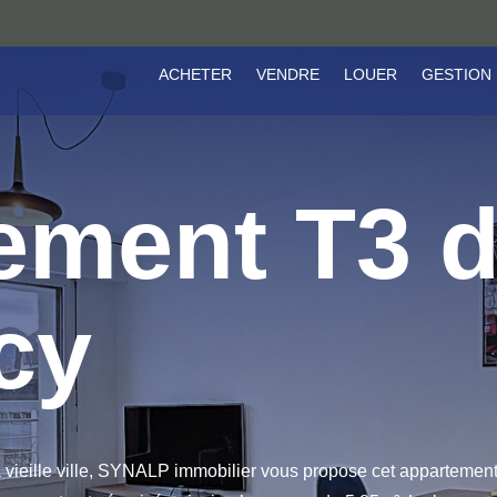
ACHETER
VENDRE
LOUER
GESTION
ement T3 
cy
vieille ville, SYNALP immobilier vous propose cet appartement