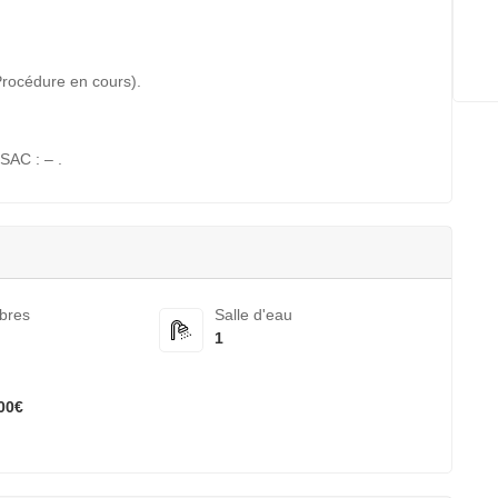
(Procédure en cours).
SAC : – .
bres
Salle d'eau
1
00€