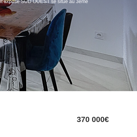
ement exposé SUD OUEST se situe au 3ème
370 000€