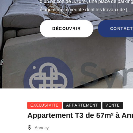
d’un balcon de 3.76m², une place de parki
étage d’un immeuble dont les travaux de […
DÉCOUVRIR
CONTACT
EXCLUSIVITE
APPARTEMENT
VENTE
Appartement T3 de 57m² à An
Annecy