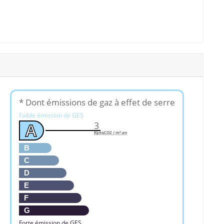
* Dont émissions de gaz à effet de serre
Faible émission de GES
3
A
KgéqCO2 / m².an
B
C
D
E
F
G
Forte émission de GES