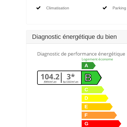
Climatisation
Parking
Diagnostic énergétique du bien
Diagnostic de performance énergétique
Logement économe
A
104.2
3*
B
KWh/m².an
kg CO2/m².an
C
D
E
F
G