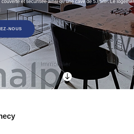
ng couverte et sécurisée ainsi qu’une cave de 5.85m². Le log
]
EZ-NOUS

necy