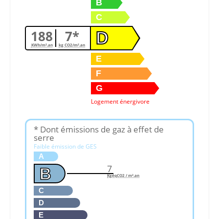
B
C
188
7*
D
KWh/m².an
kg CO2/m².an
E
F
G
Logement énergivore
* Dont émissions de gaz à effet de
serre
Faible émission de GES
A
7
B
KgéqCO2 / m².an
C
D
E