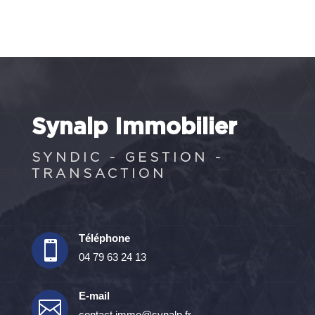
Synalp Immobilier
SYNDIC - GESTION -
TRANSACTION
Téléphone

04 79 63 24 13
E-mail

contact.immo@synalp.fr