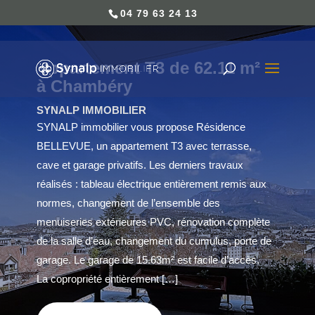
04 79 63 24 13
Appartement T3 de 62.11 m²
à Chambéry
SYNALP IMMOBILIER
SYNALP immobilier vous propose Résidence
BELLEVUE, un appartement T3 avec terrasse,
cave et garage privatifs. Les derniers travaux
réalisés : tableau électrique entièrement remis aux
normes, changement de l’ensemble des
menuiseries extérieures PVC, rénovation complète
de la salle d’eau, changement du cumulus, porte de
garage. Le garage de 15.63m² est facile d’accès.
La copropriété entièrement […]