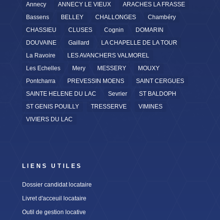
Annecy
ANNECY LE VIEUX
ARACHES LA FRASSE
Bassens
BELLEY
CHALLONGES
Chambéry
CHASSIEU
CLUSES
Cognin
DOMARIN
DOUVAINE
Gaillard
LA CHAPELLE DE LA TOUR
La Ravoire
LES AVANCHERS VALMOREL
Les Echelles
Mery
MESSERY
MOUXY
Pontcharra
PREVESSIN MOENS
SAINT CERGUES
SAINTE HELENE DU LAC
Sevrier
ST BALDOPH
ST GENIS POUILLY
TRESSERVE
VIMINES
VIVIERS DU LAC
LIENS UTILES
Dossier candidat locataire
Livret d'acceuil locataire
Outil de gestion locative