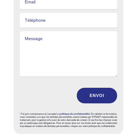
ENVOI
*J’ai pris connaissance et j’accepte la
politique de confidentialité
. En validant ce formulaire,
vous consentez à ce que vos données personnelles soient traitées par SYNALP responsable du
traitement, pour la gestion et le suivi de votre demande de contact. À ces fins les champs visés
par un astérisque sont obligatoires. Pour en savoir plus sur vos droits ainsi que nos traitements
et pratiques en matière de données personnelles, cliquez sur notre politique de confidentialité.