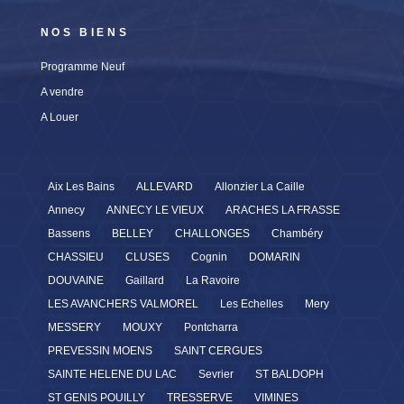
NOS BIENS
Programme Neuf
A vendre
A Louer
Aix Les Bains
ALLEVARD
Allonzier La Caille
Annecy
ANNECY LE VIEUX
ARACHES LA FRASSE
Bassens
BELLEY
CHALLONGES
Chambéry
CHASSIEU
CLUSES
Cognin
DOMARIN
DOUVAINE
Gaillard
La Ravoire
LES AVANCHERS VALMOREL
Les Echelles
Mery
MESSERY
MOUXY
Pontcharra
PREVESSIN MOENS
SAINT CERGUES
SAINTE HELENE DU LAC
Sevrier
ST BALDOPH
ST GENIS POUILLY
TRESSERVE
VIMINES