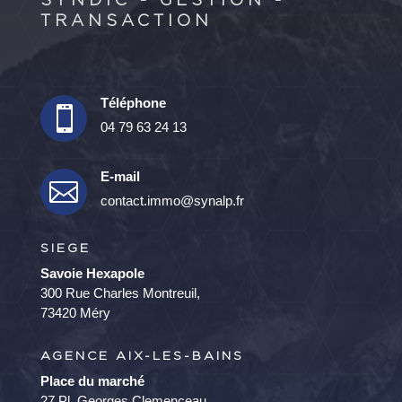
SYNDIC - GESTION -
TRANSACTION
Téléphone

04 79 63 24 13
E-mail

contact.immo@synalp.fr
SIEGE
Savoie Hexapole
300 Rue Charles Montreuil,
73420 Méry
AGENCE AIX-LES-BAINS
Place du marché
27 Pl. Georges Clemenceau,