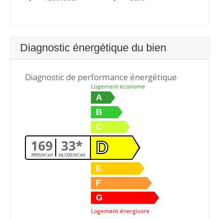
Diagnostic énergétique du bien
Diagnostic de performance énergétique
Logement économe
A
B
C
169
33*
D
KWh/m².an
kg CO2/m².an
E
F
G
Logement énergivore