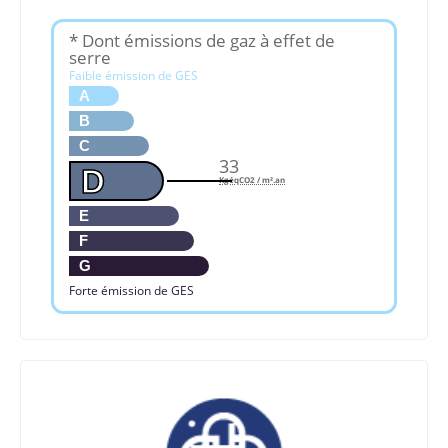
* Dont émissions de gaz à effet de
serre
Faible émission de GES
A
B
C
33
D
KgéqCO2 / m².an
E
F
G
Forte émission de GES