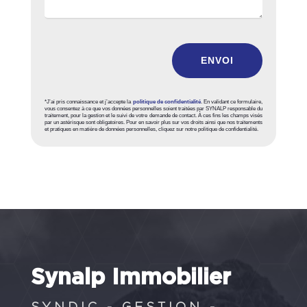
ENVOI
*J’ai pris connaissance et j’accepte la
politique de confidentialité
. En validant ce formulaire,
vous consentez à ce que vos données personnelles soient traitées par SYNALP responsable du
traitement, pour la gestion et le suivi de votre demande de contact. À ces fins les champs visés
par un astérisque sont obligatoires. Pour en savoir plus sur vos droits ainsi que nos traitements
et pratiques en matière de données personnelles, cliquez sur notre politique de confidentialité.
Synalp Immobilier