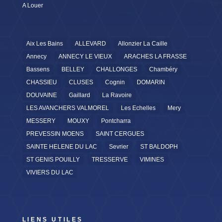
A Louer
Aix Les Bains
ALLEVARD
Allonzier La Caille
Annecy
ANNECY LE VIEUX
ARACHES LA FRASSE
Bassens
BELLEY
CHALLONGES
Chambéry
CHASSIEU
CLUSES
Cognin
DOMARIN
DOUVAINE
Gaillard
La Ravoire
LES AVANCHERS VALMOREL
Les Echelles
Mery
MESSERY
MOUXY
Pontcharra
PREVESSIN MOENS
SAINT CERGUES
SAINTE HELENE DU LAC
Sevrier
ST BALDOPH
ST GENIS POUILLY
TRESSERVE
VIMINES
VIVIERS DU LAC
LIENS UTILES