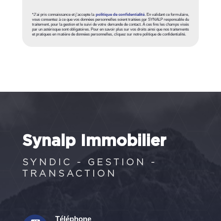
*J’ai pris connaissance et j’accepte la
politique de confidentialité
. En validant ce formulaire,
vous consentez à ce que vos données personnelles soient traitées par SYNALP responsable du
traitement, pour la gestion et le suivi de votre demande de contact. À ces fins les champs visés
par un astérisque sont obligatoires. Pour en savoir plus sur vos droits ainsi que nos traitements
et pratiques en matière de données personnelles, cliquez sur notre politique de confidentialité.
Synalp Immobilier
SYNDIC - GESTION -
TRANSACTION
Téléphone