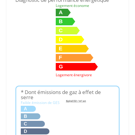
Logement économe
A
B
C
D
E
F
G
Logement énergivore
* Dont émissions de gaz à effet de
serre
KgéqCO2 / m².an
Faible émission de GES
A
B
C
D