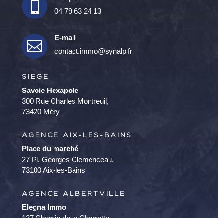

04 79 63 24 13
E-mail

contact.immo@synalp.fr
SIEGE
Savoie Hexapole
300 Rue Charles Montreuil,
73420 Méry
AGENCE AIX-LES-BAINS
Place du marché
27 Pl. Georges Clemenceau,
73100 Aix-les-Bains
AGENCE ALBERTVILLE
Elegna Immo
137 Chemin de la Charrette