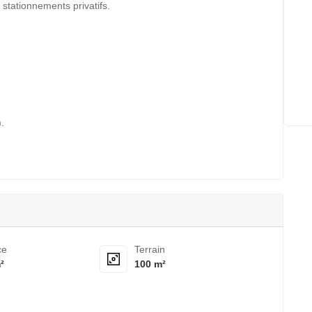
stationnements privatifs.
.
ce
Terrain
²
100 m²