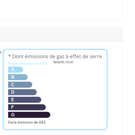
e
* Dont émissions de gaz à effet de serre
KgéqCO2 / m².an
Faible émission de GES
A
B
C
D
E
F
G
Forte émission de GES