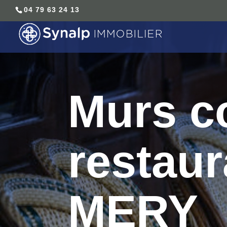
04 79 63 24 13
Murs c
restaur
MERY