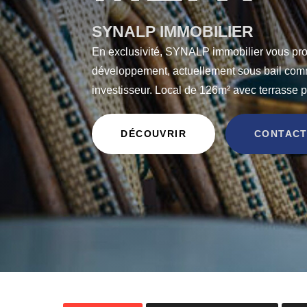
SYNALP IMMOBILIER
En exclusivité, SYNALP immobilier vous prop
développement, actuellement sous bail comm
investisseur. Local de 126m² avec terrasse p
DÉCOUVRIR
CONTACT