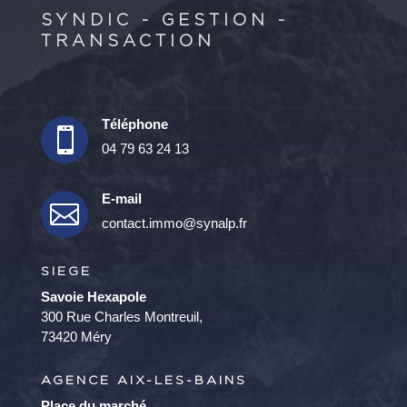
SYNDIC - GESTION -
TRANSACTION
Téléphone

04 79 63 24 13
E-mail

contact.immo@synalp.fr
SIEGE
Savoie Hexapole
300 Rue Charles Montreuil,
73420 Méry
AGENCE AIX-LES-BAINS
Place du marché