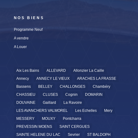
NOS BIENS
Programme Neuf
A vendre
A Louer
Aix Les Bains
ALLEVARD
Allonzier La Caille
Annecy
ANNECY LE VIEUX
ARACHES LA FRASSE
Bassens
BELLEY
CHALLONGES
Chambéry
CHASSIEU
CLUSES
Cognin
DOMARIN
DOUVAINE
Gaillard
La Ravoire
LES AVANCHERS VALMOREL
Les Echelles
Mery
MESSERY
MOUXY
Pontcharra
PREVESSIN MOENS
SAINT CERGUES
SAINTE HELENE DU LAC
Sevrier
ST BALDOPH