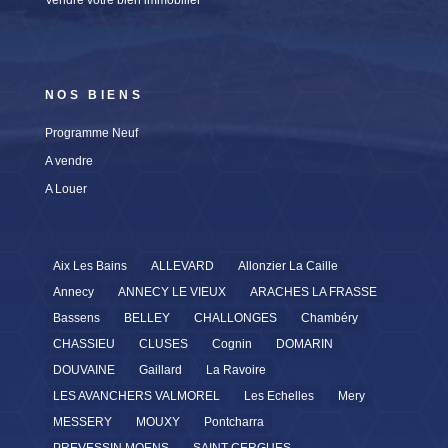
Vendre votre bien immobilier
NOS BIENS
Programme Neuf
A vendre
A Louer
Aix Les Bains
ALLEVARD
Allonzier La Caille
Annecy
ANNECY LE VIEUX
ARACHES LA FRASSE
Bassens
BELLEY
CHALLONGES
Chambéry
CHASSIEU
CLUSES
Cognin
DOMARIN
DOUVAINE
Gaillard
La Ravoire
LES AVANCHERS VALMOREL
Les Echelles
Mery
MESSERY
MOUXY
Pontcharra