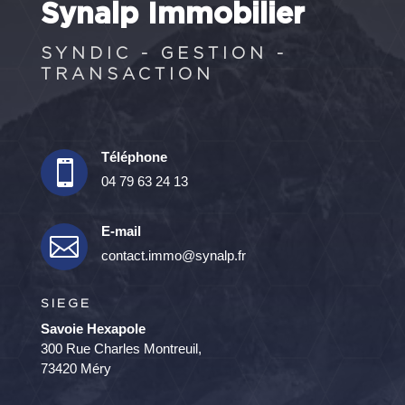
Synalp Immobilier
SYNDIC - GESTION -
TRANSACTION
Téléphone

04 79 63 24 13
E-mail

contact.immo@synalp.fr
SIEGE
Savoie Hexapole
300 Rue Charles Montreuil,
73420 Méry