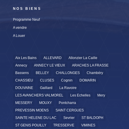
NOS BIENS
Programme Neuf
A vendre
A Louer
Aix Les Bains
ALLEVARD
Allonzier La Caille
Annecy
ANNECY LE VIEUX
ARACHES LA FRASSE
Bassens
BELLEY
CHALLONGES
Chambéry
CHASSIEU
CLUSES
Cognin
DOMARIN
DOUVAINE
Gaillard
La Ravoire
LES AVANCHERS VALMOREL
Les Echelles
Mery
MESSERY
MOUXY
Pontcharra
PREVESSIN MOENS
SAINT CERGUES
SAINTE HELENE DU LAC
Sevrier
ST BALDOPH
ST GENIS POUILLY
TRESSERVE
VIMINES