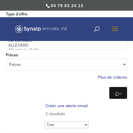
04 79 63 24 13
04 79 63 24 13
Type d'offre
Localisation
Pièces
Plus de critères
⌕
Créér une alerte email
2 résultats