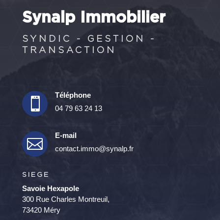
Synalp Immobilier
SYNDIC - GESTION -
TRANSACTION
Téléphone

04 79 63 24 13
E-mail

contact.immo@synalp.fr
SIEGE
Savoie Hexapole
300 Rue Charles Montreuil,
73420 Méry