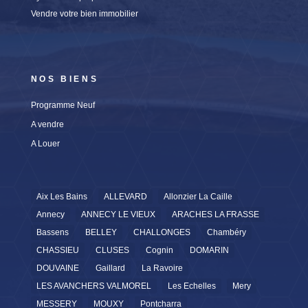
Vendre votre bien immobilier
NOS BIENS
Programme Neuf
A vendre
A Louer
Aix Les Bains
ALLEVARD
Allonzier La Caille
Annecy
ANNECY LE VIEUX
ARACHES LA FRASSE
Bassens
BELLEY
CHALLONGES
Chambéry
CHASSIEU
CLUSES
Cognin
DOMARIN
DOUVAINE
Gaillard
La Ravoire
LES AVANCHERS VALMOREL
Les Echelles
Mery
MESSERY
MOUXY
Pontcharra