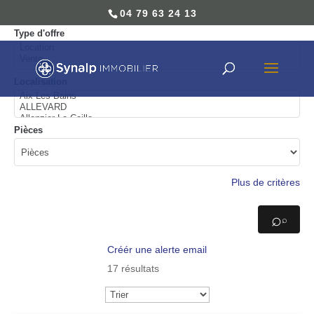
04 79 63 24 13
04 79 63 24 13
Type d'offre
Localisation
Pièces
Plus de critères
⌕
Créér une alerte email
17 résultats