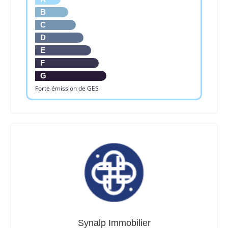
B
C
D
E
F
G
Forte émission de GES
Synalp Immobilier