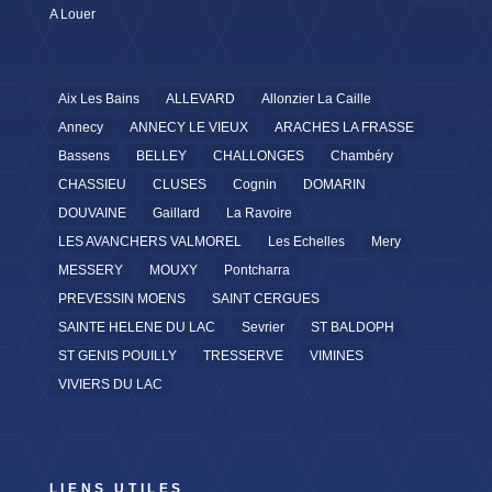
A Louer
Aix Les Bains
ALLEVARD
Allonzier La Caille
Annecy
ANNECY LE VIEUX
ARACHES LA FRASSE
Bassens
BELLEY
CHALLONGES
Chambéry
CHASSIEU
CLUSES
Cognin
DOMARIN
DOUVAINE
Gaillard
La Ravoire
LES AVANCHERS VALMOREL
Les Echelles
Mery
MESSERY
MOUXY
Pontcharra
PREVESSIN MOENS
SAINT CERGUES
SAINTE HELENE DU LAC
Sevrier
ST BALDOPH
ST GENIS POUILLY
TRESSERVE
VIMINES
VIVIERS DU LAC
LIENS UTILES