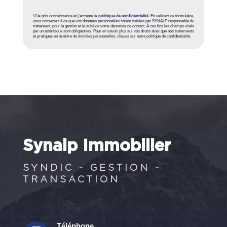
*J’ai pris connaissance et j’accepte la
politique de confidentialité
. En validant ce formulaire,
vous consentez à ce que vos données personnelles soient traitées par SYNALP responsable du
traitement, pour la gestion et le suivi de votre demande de contact. À ces fins les champs visés
par un astérisque sont obligatoires. Pour en savoir plus sur vos droits ainsi que nos traitements
et pratiques en matière de données personnelles, cliquez sur notre politique de confidentialité.
Synalp Immobilier
SYNDIC - GESTION -
TRANSACTION
Téléphone