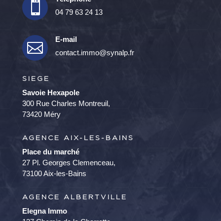

04 79 63 24 13
E-mail

contact.immo@synalp.fr
SIEGE
Savoie Hexapole
300 Rue Charles Montreuil,
73420 Méry
AGENCE AIX-LES-BAINS
Place du marché
27 Pl. Georges Clemenceau,
73100 Aix-les-Bains
AGENCE ALBERTVILLE
Elegna Immo