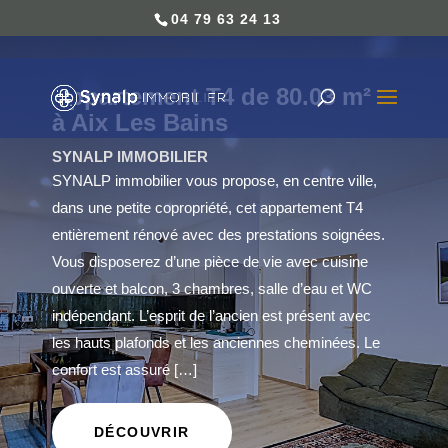
04 79 63 24 13
Appartement T4 de 80.03 m²
à Aix Les Bains
SYNALP IMMOBILIER
SYNALP immobilier vous propose, en centre ville,
dans une petite copropriété, cet appartement T4
entièrement rénové avec des prestations soignées.
Vous disposerez d’une pièce de vie avec cuisine
ouverte et balcon, 3 chambres, salle d’eau et WC
indépendant. L’esprit de l’ancien est présent avec
les hauts plafonds et les anciennes cheminées. Le
confort est assuré […]
DÉCOUVRIR