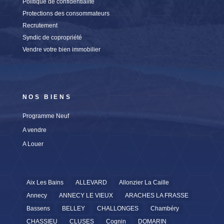
Politique de confidentialité
Protections des consommateurs
Recrutement
Syndic de copropriété
Vendre votre bien immobilier
NOS BIENS
Programme Neuf
A vendre
A Louer
Aix Les Bains
ALLEVARD
Allonzier La Caille
Annecy
ANNECY LE VIEUX
ARACHES LA FRASSE
Bassens
BELLEY
CHALLONGES
Chambéry
CHASSIEU
CLUSES
Cognin
DOMARIN