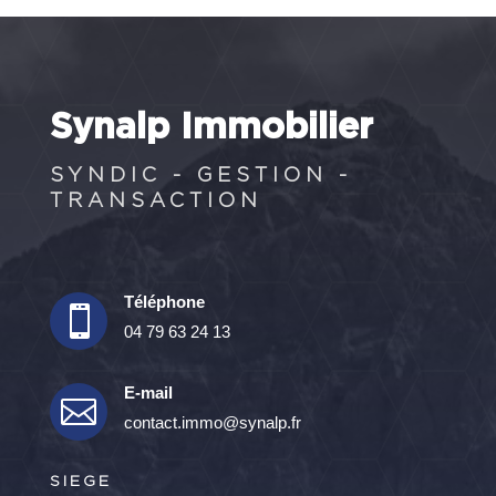
Synalp Immobilier
SYNDIC - GESTION -
TRANSACTION
Téléphone

04 79 63 24 13
E-mail

contact.immo@synalp.fr
SIEGE