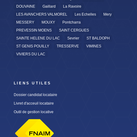
DOUVAINE
Gaillard
La Ravoire
LES AVANCHERS VALMOREL
Les Echelles
Mery
MESSERY
MOUXY
Pontcharra
PREVESSIN MOENS
SAINT CERGUES
SAINTE HELENE DU LAC
Sevrier
ST BALDOPH
ST GENIS POUILLY
TRESSERVE
VIMINES
VIVIERS DU LAC
LIENS UTILES
Dossier candidat locataire
Livret d'acceuil locataire
Outil de gestion locative