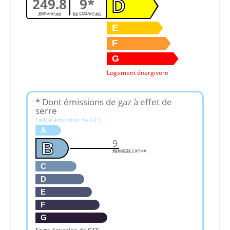
249.8
9*
D
KWh/m².an
kg CO2/m².an
E
F
G
Logement énergivore
* Dont émissions de gaz à effet de
serre
Faible émission de GES
A
9
B
KgéqCO2 / m².an
C
D
E
F
G