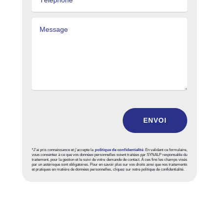
ENVOI
*J’ai pris connaissance et j’accepte la
politique de confidentialité
. En validant ce formulaire,
vous consentez à ce que vos données personnelles soient traitées par SYNALP responsable du
traitement, pour la gestion et le suivi de votre demande de contact. À ces fins les champs visés
par un astérisque sont obligatoires. Pour en savoir plus sur vos droits ainsi que nos traitements
et pratiques en matière de données personnelles, cliquez sur notre politique de confidentialité.