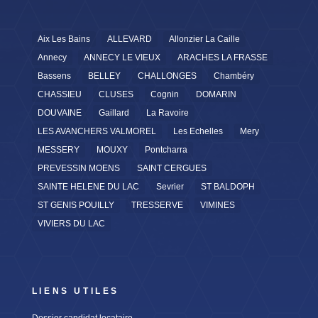
Aix Les Bains
ALLEVARD
Allonzier La Caille
Annecy
ANNECY LE VIEUX
ARACHES LA FRASSE
Bassens
BELLEY
CHALLONGES
Chambéry
CHASSIEU
CLUSES
Cognin
DOMARIN
DOUVAINE
Gaillard
La Ravoire
LES AVANCHERS VALMOREL
Les Echelles
Mery
MESSERY
MOUXY
Pontcharra
PREVESSIN MOENS
SAINT CERGUES
SAINTE HELENE DU LAC
Sevrier
ST BALDOPH
ST GENIS POUILLY
TRESSERVE
VIMINES
VIVIERS DU LAC
LIENS UTILES