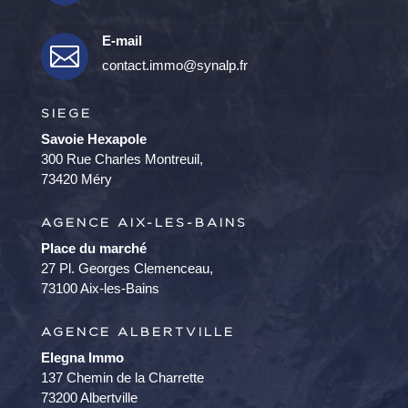
E-mail

contact.immo@synalp.fr
SIEGE
Savoie Hexapole
300 Rue Charles Montreuil,
73420 Méry
AGENCE AIX-LES-BAINS
Place du marché
27 Pl. Georges Clemenceau,
73100 Aix-les-Bains
AGENCE ALBERTVILLE
Elegna Immo
137 Chemin de la Charrette
73200 Albertville