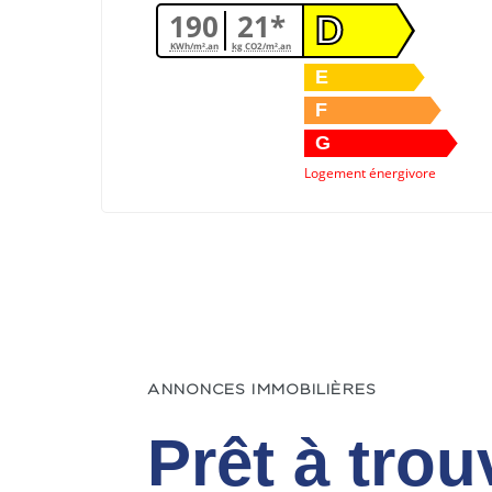
190
21*
D
KWh/m².an
kg CO2/m².an
E
F
G
Logement énergivore
ANNONCES IMMOBILIÈRES
Prêt à trou