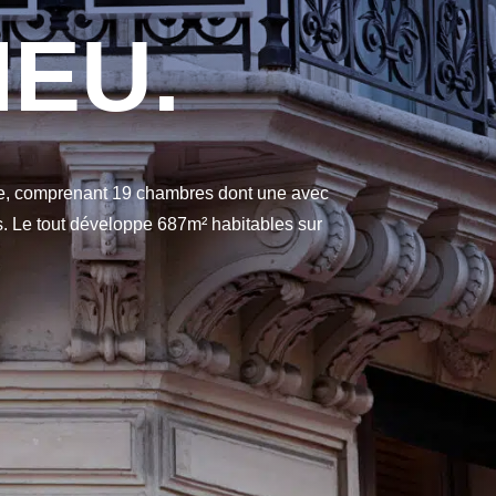
IEU.
e, comprenant 19 chambres dont une avec
. Le tout développe 687m² habitables sur