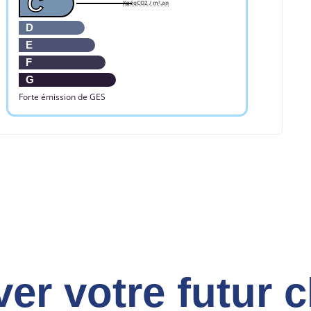
C
KgéqCO2 / m².an
D
E
F
G
Forte émission de GES
ver votre futur 