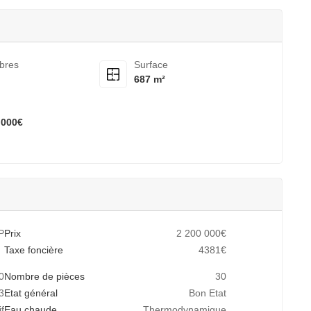
bres
Surface
687 m²
,000€
P
Prix
2 200 000€
Taxe foncière
4381€
0
Nombre de pièces
30
3
Etat général
Bon Etat
if
Eau chaude
Thermodynamique