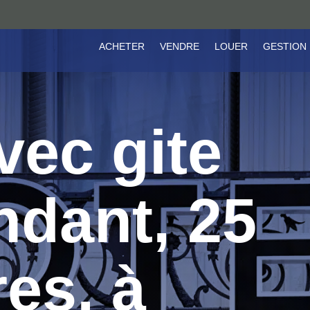
ACHETER
VENDRE
LOUER
GESTION
vec gite
ndant, 25
es, à