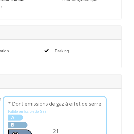
e
ation
Parking
e
* Dont émissions de gaz à effet de serre
Faible émission de GES
A
B
21