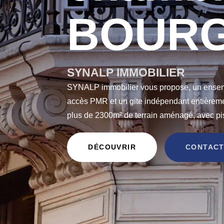
BOURG
SYNALP IMMOBILIER
SYNALP immobilier vous propose, un ensem
accès PMR et un gite indépendant entièreme
plus de 2300m² de terrain aménagé, avec pisc
DÉCOUVRIR
CONTACT