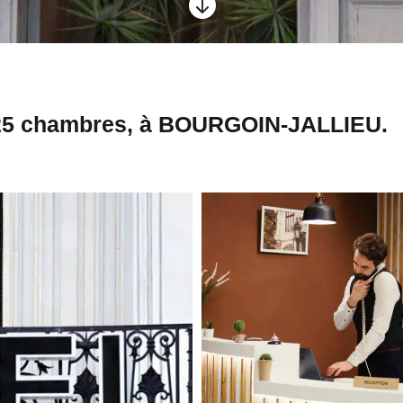

, 25 chambres, à BOURGOIN-JALLIEU.