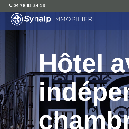
04 79 63 24 13
Hôtel a
indépe
chambr